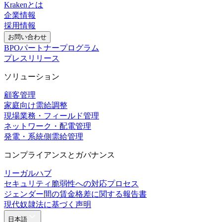
Krakenとは
企業情報
採用情報
お問い合わせ
BPOパートナープログラム
プレスリリース
ソリューション
顧客管理
家庭向け需給調整
現場業務・フィールド管理
ネットワーク・配電管理
発電・系統側需給管理
コンプライアンスとガバナンス
リーガルハブ
セキュリティ脆弱性への対応プロセス
ジェンダー間の賃金格差に関する報告書
現代奴隷法に基づく声明
日本語